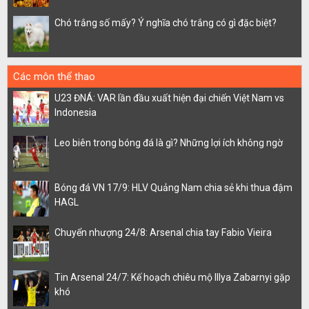
Chó trắng số mấy? Ý nghĩa chó trắng có gì đặc biệt?
Các môn thể thao
U23 ĐNÁ: VAR lần đầu xuất hiện đại chiến Việt Nam vs
Indonesia
Leo biên trong bóng đá là gì? Những lợi ích không ngờ
Bóng đá VN 17/9: HLV Quảng Nam chia sẻ khi thua đậm
HAGL
Chuyển nhượng 24/8: Arsenal chia tay Fabio Vieira
Tin Arsenal 24/7: Kế hoạch chiêu mộ Illya Zabarnyi gặp
khó