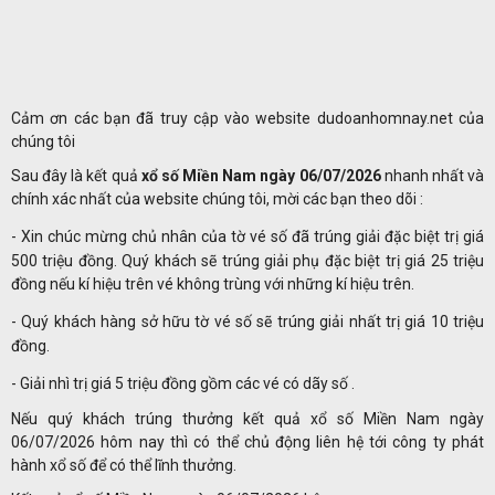
Cảm ơn các bạn đã truy cập vào website
dudoanhomnay.net
của
chúng tôi
Sau đây là kết quả
xổ số Miền Nam ngày 06/07/2026
nhanh nhất và
chính xác nhất của website chúng tôi, mời các bạn theo dõi :
- Xin chúc mừng chủ nhân của tờ vé số
đã trúng giải đặc biệt trị giá
500 triệu đồng. Quý khách sẽ trúng giải phụ đặc biệt trị giá 25 triệu
đồng nếu kí hiệu trên vé không trùng với những kí hiệu trên.
- Quý khách hàng sở hữu tờ vé số
sẽ trúng giải nhất trị giá 10 triệu
đồng.
- Giải nhì trị giá 5 triệu đồng gồm các vé có dãy số
.
Nếu quý khách trúng thưởng kết quả xổ số Miền Nam ngày
06/07/2026 hôm nay thì có thể chủ động liên hệ tới công ty phát
hành xổ số để có thể lĩnh thưởng.