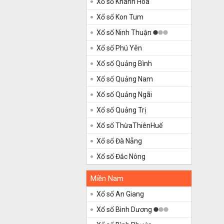
Xổ số Khánh Hòa
Xổ số Kon Tum
Xổ số Ninh Thuận
Xổ số Phú Yên
Xổ số Quảng Bình
Xổ số Quảng Nam
Xổ số Quảng Ngãi
Xổ số Quảng Trị
Xổ số ThừaThiênHuế
Xổ số Đà Nẵng
Xổ số Đắc Nông
Miền Nam
Xổ số An Giang
Xổ số Bình Dương