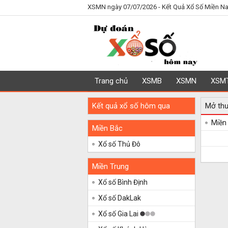
XSMN ngày 07/07/2026 - Kết Quả Xổ Số Miền N
Trang chủ
XSMB
XSMN
XSM
Kết quả xổ số hôm qua
Mở thư
Miền
Miền Bắc
Xổ số Thủ Đô
Miền Trung
Xổ số Bình Định
Xổ số DakLak
Xổ số Gia Lai