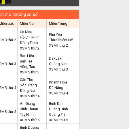
ch mở thưởng xổ số
Miền bắc
Miền Nam
Miền Trung
Cà Mau
Phú Yên
Hồ Chí Minh
SMB thứ 2
ThừaThiênHuế
Đồng Tháp
XSMT thứ 2
XSMN thứ 2
Bạc Liêu
DakLak
Bến Tre
SMB thứ 3
Quảng Nam
Vũng Tàu
XSMT thứ 3
XSMN thứ 3
Cần Thơ
Khánh Hòa
Sóc Trăng
SMB thứ 4
Đà Nẵng
Đồng Nai
XSMT thứ 4
XSMN thứ 4
An Giang
Bình Định
Bình Thuận
Quảng Bình
SMB thứ 5
Tây Ninh
Quảng Trị
XSMN thứ 5
XSMT thứ 5
Bình Dương