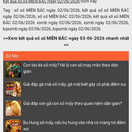
Kết quả xổ số MIỀN BẮC ngày 02/06/2026
hôm nay
Tag : xổ số MIỀN BẮC ngày 02/06/2026, kết quả xổ số MIỀN BẮC
ngày 02/06/2026, xổ số MIỀN BẮC 02/06/2026, kết quả xổ số MIỀN
BẮC 02/06/2026. xsmb ngày 02/06/2026, xsmb ngày 02/06/2026,
kqxsmb ngày 02/06/2026, kqxsmb ngày 02/06/2026
>>Xem kết quả xổ số MIỀN BẮC ngày 03-06-2026 nhanh nhất
<<
Sổ Mơ
Con tắc kè số mấy? Hé lộ con số may mắn theo dân
gian
Giải đáp gà mái số mấy, gà mái biết gáy có phài điềm xui
Giải đáp con gà con số mấy theo quan niệm dân gian?
Bọ Hung số mấy, nếu bọ hung vào nhà có mang tới điềm
xui