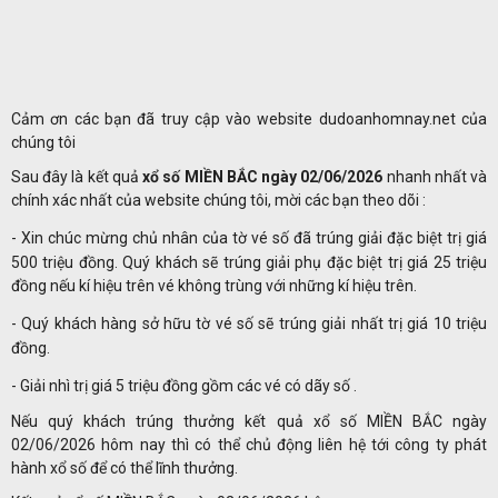
Cảm ơn các bạn đã truy cập vào website
dudoanhomnay.net
của
chúng tôi
Sau đây là kết quả
xổ số MIỀN BẮC ngày 02/06/2026
nhanh nhất và
chính xác nhất của website chúng tôi, mời các bạn theo dõi :
- Xin chúc mừng chủ nhân của tờ vé số
đã trúng giải đặc biệt trị giá
500 triệu đồng. Quý khách sẽ trúng giải phụ đặc biệt trị giá 25 triệu
đồng nếu kí hiệu trên vé không trùng với những kí hiệu trên.
- Quý khách hàng sở hữu tờ vé số
sẽ trúng giải nhất trị giá 10 triệu
đồng.
- Giải nhì trị giá 5 triệu đồng gồm các vé có dãy số
.
Nếu quý khách trúng thưởng kết quả xổ số MIỀN BẮC ngày
02/06/2026 hôm nay thì có thể chủ động liên hệ tới công ty phát
hành xổ số để có thể lĩnh thưởng.