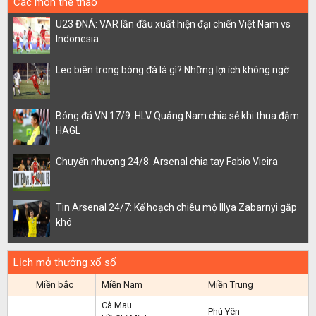
Các môn thể thao
U23 ĐNÁ: VAR lần đầu xuất hiện đại chiến Việt Nam vs
Indonesia
Leo biên trong bóng đá là gì? Những lợi ích không ngờ
Bóng đá VN 17/9: HLV Quảng Nam chia sẻ khi thua đậm
HAGL
Chuyển nhượng 24/8: Arsenal chia tay Fabio Vieira
Tin Arsenal 24/7: Kế hoạch chiêu mộ Illya Zabarnyi gặp
khó
Lịch mở thưởng xổ số
Miền bắc
Miền Nam
Miền Trung
Cà Mau
Phú Yên