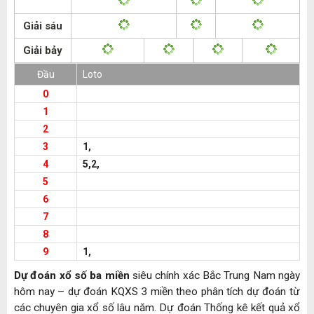
Giải sáu
Giải bảy
Đầu
Loto
0
1
2
3
1,
4
5,
2,
5
6
7
8
9
1,
Dự đoán xổ số ba miền
siêu chính xác Bắc Trung Nam ngày
hôm nay – dự đoán KQXS 3 miền theo phân tích dự đoán từ
các chuyên gia xổ số lâu năm. Dự đoán Thống kê kết quả xổ