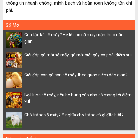
thông tin nhanh chóng, minh bạch và hoàn toàn không tốn chi
phí.
Sổ Mơ
Con tắc kè số mấy? Hé lộ con số may mắn theo dân
gian
Giải đáp gà mái số mấy, gà mái biết gáy có phài điềm xui
Giải đáp con gà con số mấy theo quan niệm dân gian?
Bọ Hung số mấy, nếu bọ hung vào nhà có mang tới điềm
xui
Chó trắng số mấy? Ý nghĩa chó trắng có gì đặc biệt?