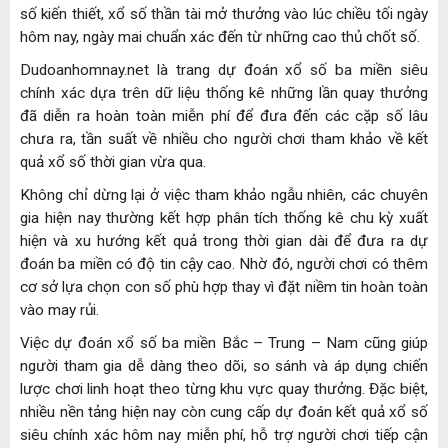
số kiến thiết, xổ số thần tài mở thưởng vào lúc chiều tối ngày
hôm nay, ngày mai chuẩn xác đến từ những cao thủ chốt số.
Dudoanhomnay.net là trang dự đoán xổ số ba miền siêu
chính xác dựa trên dữ liệu thống kê những lần quay thưởng
đã diễn ra hoàn toàn miễn phí để đưa đến các cặp số lâu
chưa ra, tần suất về nhiều cho người chơi tham khảo về kết
quả xổ số thời gian vừa qua.
Không chỉ dừng lại ở việc tham khảo ngẫu nhiên, các chuyên
gia hiện nay thường kết hợp phân tích thống kê chu kỳ xuất
hiện và xu hướng kết quả trong thời gian dài để đưa ra dự
đoán ba miền có độ tin cậy cao. Nhờ đó, người chơi có thêm
cơ sở lựa chọn con số phù hợp thay vì đặt niềm tin hoàn toàn
vào may rủi.
Việc dự đoán xổ số ba miền Bắc – Trung – Nam cũng giúp
người tham gia dễ dàng theo dõi, so sánh và áp dụng chiến
lược chơi linh hoạt theo từng khu vực quay thưởng. Đặc biệt,
nhiều nền tảng hiện nay còn cung cấp dự đoán kết quả xổ số
siêu chính xác hôm nay miễn phí, hỗ trợ người chơi tiếp cận