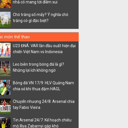
nhà có mang tới điềm xui
Chó trắng số mấy? Ý nghĩa chó
trắng có gì đặc biệt?
c môn thể thao
U23 ĐNÁ: VAR lần đầu xuất hiện đại
chiến Việt Nam vs Indonesia
Leo biên trong bóng đá là gì?
Những lợi ích không ngờ
Bóng đá VN 17/9: HLV Quảng Nam
chia sẻ khi thua đậm HAGL
Chuyển nhượng 24/8: Arsenal chia
tay Fabio Vieira
Tin Arsenal 24/7: Kế hoạch chiêu
mộ Illya Zabarnyi gặp khó