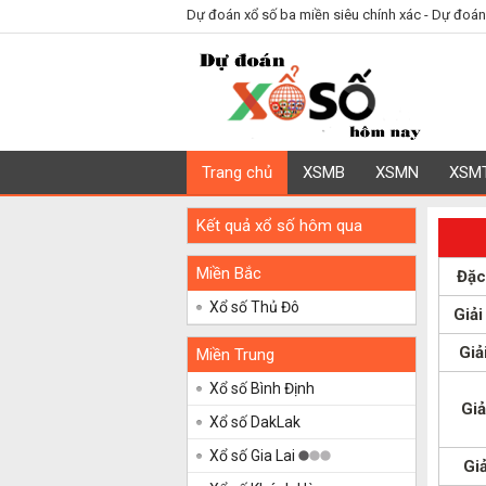
Dự đoán xổ số ba miền siêu chính xác - Dự đoá
Trang chủ
XSMB
XSMN
XSM
Kết quả xổ số hôm qua
Miền Bắc
Đặc
Xổ số Thủ Đô
Giải
Giả
Miền Trung
Xổ số Bình Định
Giả
Xổ số DakLak
Xổ số Gia Lai
Giả