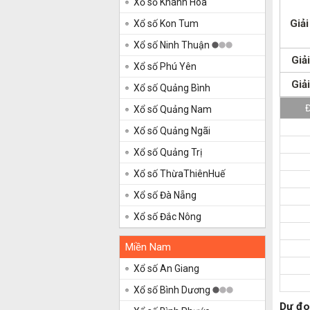
Xổ số Khánh Hòa
Giả
Xổ số Kon Tum
Xổ số Ninh Thuận
Giả
Xổ số Phú Yên
Giả
Xổ số Quảng Bình
Xổ số Quảng Nam
Xổ số Quảng Ngãi
Xổ số Quảng Trị
Xổ số ThừaThiênHuế
Xổ số Đà Nẵng
Xổ số Đắc Nông
Miền Nam
Xổ số An Giang
Xổ số Bình Dương
Dự đo