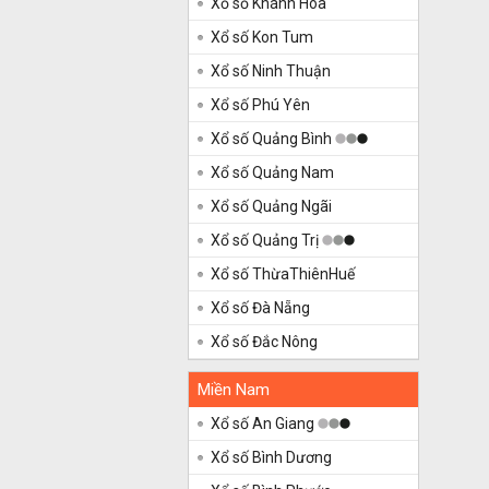
Xổ số Khánh Hòa
Xổ số Kon Tum
Xổ số Ninh Thuận
Xổ số Phú Yên
Xổ số Quảng Bình
Xổ số Quảng Nam
Xổ số Quảng Ngãi
Xổ số Quảng Trị
Xổ số ThừaThiênHuế
Xổ số Đà Nẵng
Xổ số Đắc Nông
Miền Nam
Xổ số An Giang
Xổ số Bình Dương