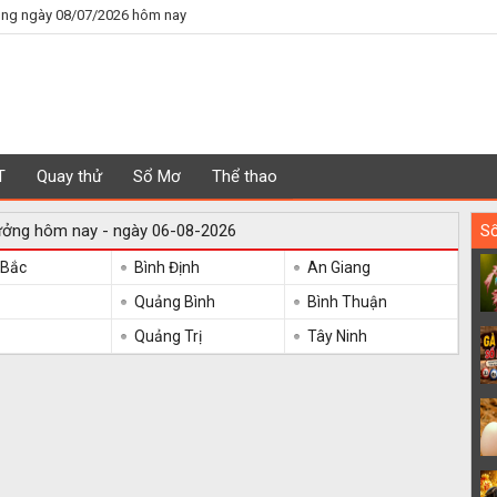
ung ngày 08/07/2026 hôm nay
T
Quay thử
Sổ Mơ
Thể thao
ởng hôm nay - ngày 06-08-2026
S
 Bắc
Bình Định
An Giang
Quảng Bình
Bình Thuận
Quảng Trị
Tây Ninh