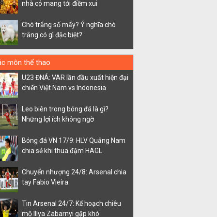
nhà có mang tới điềm xui
Chó trắng số mấy? Ý nghĩa chó
trắng có gì đặc biệt?
c môn thể thao
U23 ĐNÁ: VAR lần đầu xuất hiện đại
chiến Việt Nam vs Indonesia
Leo biên trong bóng đá là gì?
Những lợi ích không ngờ
Bóng đá VN 17/9: HLV Quảng Nam
chia sẻ khi thua đậm HAGL
Chuyển nhượng 24/8: Arsenal chia
tay Fabio Vieira
Tin Arsenal 24/7: Kế hoạch chiêu
mộ Illya Zabarnyi gặp khó