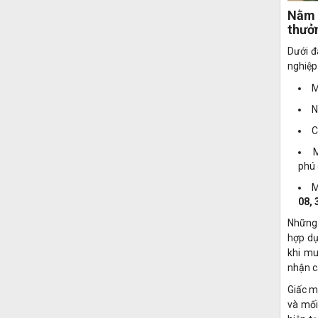
Nằm 
thưở
Dưới đ
nghiệp
M
N
C
M
phú
M
08, 
Những 
hợp dự
khi mu
nhận c
Giấc m
và mối