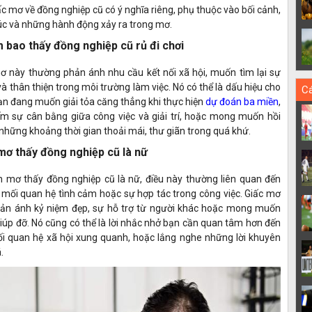
ấc mơ về đồng nghiệp cũ có ý nghĩa riêng, phụ thuộc vào bối cảnh,
c và những hành động xảy ra trong mơ.
 bao thấy đồng nghiệp cũ rủ đi chơi
ơ này thường phản ánh nhu cầu kết nối xã hội, muốn tìm lại sự
và thân thiện trong môi trường làm việc. Nó có thể là dấu hiệu cho
Cá
ạn đang muốn giải tỏa căng thẳng khi thực hiện
dự đoán ba miền
,
ếm sự cân bằng giữa công việc và giải trí, hoặc mong muốn hồi
những khoảng thời gian thoải mái, thư giãn trong quá khứ.
ơ thấy đồng nghiệp cũ là nữ
n mơ thấy đồng nghiệp cũ là nữ, điều này thường liên quan đến
mối quan hệ tình cảm hoặc sự hợp tác trong công việc. Giấc mơ
ản ánh kỷ niệm đẹp, sự hỗ trợ từ người khác hoặc mong muốn
iúp đỡ. Nó cũng có thể là lời nhắc nhở bạn cần quan tâm hơn đến
i quan hệ xã hội xung quanh, hoặc lắng nghe những lời khuyên
.