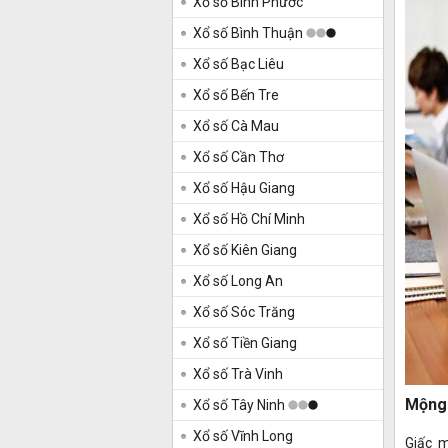
Xổ số Bình Phước
Xổ số Bình Thuận
Xổ số Bạc Liêu
Xổ số Bến Tre
Xổ số Cà Mau
Xổ số Cần Thơ
Xổ số Hậu Giang
Xổ số Hồ Chí Minh
Xổ số Kiên Giang
Xổ số Long An
Xổ số Sóc Trăng
Xổ số Tiền Giang
Xổ số Trà Vinh
Mộng 
Xổ số Tây Ninh
Xổ số Vĩnh Long
Giấc m