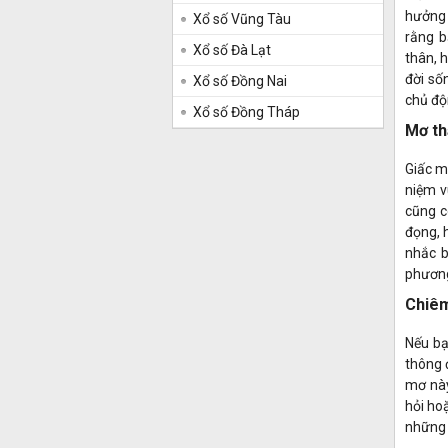
hưởng 
Xổ số Vũng Tàu
rằng b
Xổ số Đà Lạt
thân, 
đời số
Xổ số Đồng Nai
chủ độ
Xổ số Đồng Tháp
Mơ th
Giấc m
niệm v
cũng c
đọng, h
nhắc b
phươn
Chiêm
Nếu bạ
thông đ
mơ này
hỏi ho
những 