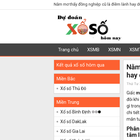
Nằm mơ thấy đồng nghiệp cũ là điềm lành hay d
Trang chủ
XSMB
XSMN
XSM
Kết quả xổ số hôm qua
Nằm
hay 
Miền Bắc
Thứ Tư 
Xổ số Thủ Đô
Giấc
m
đôi kh
Miền Trung
gì tron
Xổ số Bình Định
chi ti
mắn tư
Xổ số DakLak
Phân
Xổ số Gia Lai
tâm l