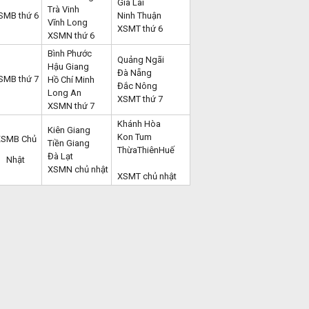
Gia Lai
Trà Vinh
SMB thứ 6
Ninh Thuận
Vĩnh Long
XSMT thứ 6
XSMN thứ 6
Bình Phước
Quảng Ngãi
Hậu Giang
Đà Nẵng
SMB thứ 7
Hồ Chí Minh
Đắc Nông
Long An
XSMT thứ 7
XSMN thứ 7
Khánh Hòa
Kiên Giang
Kon Tum
SMB Chủ
Tiền Giang
ThừaThiênHuế
Đà Lạt
Nhật
XSMN chủ nhật
XSMT chủ nhật