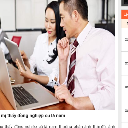
Lị
X
X
X
X
mị thấy đồng nghiệp cũ là nam
ơ thấy đồng nghiệp cũ là nam thường phản ánh thái độ, ảnh